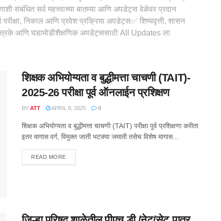
ी संबंधित सर्व महत्त्वाच्या बातम्या आणि अपडेट्स वेळेवर प्रदान
ा परीक्षा, निकाल आणि प्रवेश प्रक्रिया अपडेट्स✅ शिष्यवृत्ती, शासन
 परिपत्रके आणि घडामोडीशैक्षणिक अपडेट्ससाठी All Updates ला
शिक्षक अभियोग्यता व बुद्धीमत्ता चाचणी (TAIT)-
2025-26 परीक्षा पूर्व ऑनलाईन प्रशिक्षण
BY
ATT
APRIL 8, 2025
0
शिक्षक अभियोग्यता व बुद्धीमत्ता चाचणी (TAIT) परीक्षा पूर्व प्रशिक्षणा करीता
इतर मागास वर्ग, विमुक्त जाती भटक्या जमाती तसेच विशेष मागास...
DETAILS
READ MORE
जिल्हा परिषद शाळेतील पीएच.डी./नेट/सेट पात्र