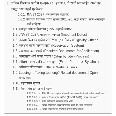
नवोदय विद्यालय प्रवेश २०२७-२८: इयत्ता ६ वी साठी ऑनलाईन अर्ज सुरु,
जाणून घ्या संपूर्ण प्रक्रिया
JNVST 2027 अर्ज भरण्यास मुदतवाढ!
केन्द्रीय विद्यालय प्रवेश सूचना 2025-26: संपूर्ण माहिती आणि ऑनलाईन
अर्ज प्रक्रिया
जवाहर नवोदय विद्यालय (JNV) म्हणजे काय?
JNVST 2027: महत्त्वाच्या तारखा (Important Dates)
नवोदय विद्यालय प्रवेश 2027: पात्रता निकष (Eligibility Criteria)
आरक्षण आणि जागांचे वाटप (Reservation System)
आवश्यक कागदपत्रे (Required Documents for Application)
ऑनलाईन अर्ज कसा करावा? (Step by Step Process)
परीक्षेचे स्वरूप आणि अभ्यासक्रम (Exam Pattern & Syllabus)
अधिकृत संकेतस्थळ (Official Website Links)
Loading… Taking too long? Reload document | Open in
new tab
महत्त्वाच्या सूचना
नेहमी विचारले जाणारे प्रश्न
१. JNVST २०२७ प्रवेश परीक्षेसाठी अर्ज करण्याची शेवटची तारीख कोणती आहे?
२. इयत्ता ६ वी च्या प्रवेश परीक्षेची (JNVST 2027) तारीख काय आहे?
३. प्रवेश परीक्षेसाठी वयोमर्यादा काय आहे?
४. नवोदय विद्यालयात प्रवेश घेण्यासाठी काही फी भरावी लागते का?
५. नवोदय विद्यालयांमध्ये शिक्षणाचे माध्यम कोणते असते?