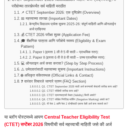
परीक्षेच्या तारखेपर्यंत सर्व माहिती मराठीत
📌 CTET September 2026: एक दृष्टिक्षेप (Overview)
📅 महत्त्वाच्या तारखा (Important Dates)
केन्द्रीय विद्यालय प्रवेश सूचना 2025-26: संपूर्ण माहिती आणि ऑनलाईन
अर्ज प्रक्रिया
💰 CTET 2026 परीक्षा शुल्क (Application Fee)
🎓 शैक्षणिक पात्रता आणि परीक्षेचे स्वरूप (Eligibility & Exam
Pattern)
1. Paper I (इयत्ता 1 ली ते 5 वी साठी – प्राथमिक स्तर):
2. Paper II (इयत्ता 6 वी ते 8 वी साठी – उच्च प्राथमिक स्तर):
💻 ऑनलाइन अर्ज कसा करावा? (Step by Step Process)
⚠️ उमेदवारांसाठी महत्त्वाच्या सूचना (Important Instructions)
🌐 अधिकृत संकेतस्थळ (Official Links & Contact)
❓ वारंवार विचारले जाणारे प्रश्न (FAQ Section)
Q1. CTET September 2026 साठी अर्ज करण्याची शेवटची तारीख काय आहे?
Q2. CTET परीक्षेची तारीख काय आहे?
Q3. CTET प्रमाणपत्राची वैधता (Validity) किती असते?
Q4. CTET परीक्षेत निगेटिव्ह मार्किंग (Negative Marking) असते का?
Q5. मी पेपर 1 आणि पेपर 2 दोन्हीसाठी एकाच वेळी अर्ज करू शकतो का?
या ब्लॉग पोस्टमध्ये आपण
Central Teacher Eligibility Test
(CTET) सप्टेंबर 2026
विषयीची सर्व महत्त्वाची माहिती जसे की अर्ज