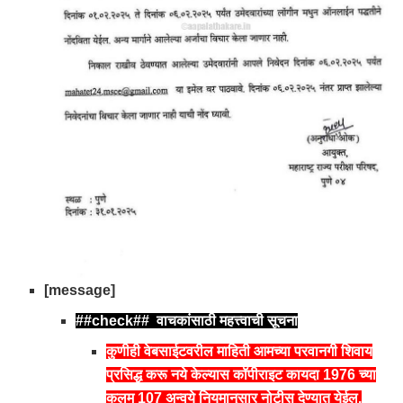
[message]
##check## वाचकांसाठी महत्त्वाची सूचना
कुणीही वेबसाईटवरील माहिती आमच्या परवानगी शिवाय
प्रसिद्ध करू नये केल्यास कॉपीराइट कायदा 1976 च्या
कलम 107 अन्वये नियमानुसार नोटीस देण्यात येईल.