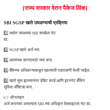
[राज्य सरकार वेतन पैकेज लिंक]
SBI SGSP
खाते उघडण्याची प्रक्रिया
1️⃣
सर्वात जवळच्या
SBI
शाखेला भेट
द्या.
2️⃣ SGSP
खाते अर्ज भरा.
3️⃣
आवश्यक कागदपत्रे जमा करा.
4️⃣
बँकेच्या अधिकाऱ्याकडून खात्याची पडताळणी केली जाईल.
5️⃣
खाते सुरू झाल्यानंतर डेबिट कार्ड आणि इंटरनेट बँकिंग
सुविधा ॲक्टिव्ह करा.
👉
ऑनलाइन
अर्ज करायचा असल्यास
SBI
च्या अधिकृत वेबसाइटला भेट द्या.