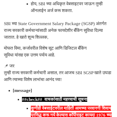
होय
, SBI
च्या अधिकृत वेबसाइटवर जाऊन तुम्ही
ऑनलाईन अर्ज करू शकता.
SBI
च्या
State Government Salary Package (SGSP)
अंतर्गत
राज्य सरकारी कर्मचाऱ्यांसाठी अनेक फायदेशीर बँकिंग सुविधा दिल्या
जातात. हे खाते शून्य शिल्लक
,
मोफत विमा
,
कर्जावरील विशेष सूट आणि डिजिटल बँकिंग
सुविधा यांसह एक उत्तम पर्याय आहे.
📌
जर
तुम्ही राज्य सरकारी कर्मचारी असाल
,
तर आजच
SBI SGSP
खाते उघडा
आणि त्याच्या विशेष लाभांचा आनंद घ्या!
[message]
##check## वाचकांसाठी महत्त्वाची सूचना
कुणीही वेबसाईटवरील माहिती आमच्या परवानगी शिवाय
प्रसिद्ध करू नये केल्यास कॉपीराइट कायदा 1976 च्या