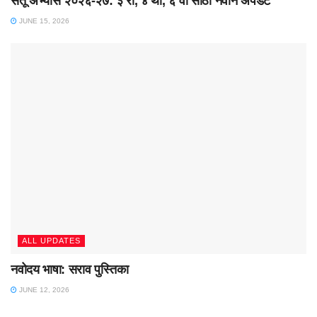
सेतू अभ्यास २०२६-२७: ३ री, ४ थी, ६ वी साठी नवीन अपडेट
JUNE 15, 2026
ALL UPDATES
नवोदय भाषा: सराव पुस्तिका
JUNE 12, 2026