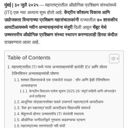
मुंबई | ३० जुलै २०२५
— महाराष्ट्रातील औद्योगिक प्रशिक्षण संस्थांमध्ये
(ITI) एक नवा अध्याय सुरू होतो आहे.
केंद्रीय कौशल्य विकास आणि
उद्योजकता विभागाच्या प्रशिक्षण महासंचालकांनी
राज्यातील
७० शासकीय
आयटीआयमध्ये नवीन अभ्यासक्रमांना मंजुरी
दिली असून
चेंबूर येथे
उच्चस्तरीय औद्योगिक प्रशिक्षण संस्था स्थापन करण्यालाही हिरवा कंदील
दाखवण्यात आला आहे.
Table of Contents
महाराष्ट्रातील ITI मध्ये नव्या अभ्यासक्रमांची क्रांती! EV आणि सोलर
टेक्निशियन अभ्यासक्रमांची घोषणा
शाश्वत विकासाकडे एक टाकलेले पाऊल : सौर आणि ईव्ही टेक्निशियन
अभ्यासक्रम
केन्द्रीय विद्यालय प्रवेश सूचना 2025-26: संपूर्ण माहिती आणि ऑनलाईन
अर्ज प्रक्रिया
आधुनिक तंत्रज्ञानासोबत पावले टाकणारे महाराष्ट्राचे आयटीआय
‘मेक इन महाराष्ट्र’साठी आयटीआय विद्यार्थ्यांचे सामर्थ्य
चेंबूरमध्ये होणार उच्चस्तरीय ITI संस्थेची स्थापना
औद्योगिक भागीदारीद्वारे गुणवत्ता वाढवण्याचा प्रयत्न
महाराष्ट्राच्या तरुणांसाठी नवी संधी