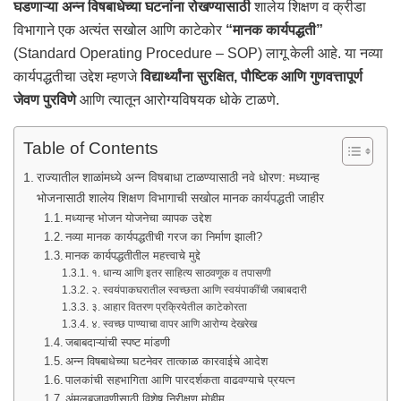
घडणाऱ्या अन्न विषबाधेच्या घटनांना रोखण्यासाठी
शालेय शिक्षण व क्रीडा
विभागाने एक अत्यंत सखोल आणि काटेकोर
“मानक कार्यपद्धती”
(Standard Operating Procedure – SOP) लागू केली आहे. या नव्या
कार्यपद्धतीचा उद्देश म्हणजे
विद्यार्थ्यांना सुरक्षित, पौष्टिक आणि गुणवत्तापूर्ण
जेवण पुरविणे
आणि त्यातून आरोग्यविषयक धोके टाळणे.
Table of Contents
राज्यातील शाळांमध्ये अन्न विषबाधा टाळण्यासाठी नवे धोरण: मध्यान्ह
भोजनासाठी शालेय शिक्षण विभागाची सखोल मानक कार्यपद्धती जाहीर
मध्यान्ह भोजन योजनेचा व्यापक उद्देश
नव्या मानक कार्यपद्धतीची गरज का निर्माण झाली?
मानक कार्यपद्धतीतील महत्त्वाचे मुद्दे
१. धान्य आणि इतर साहित्य साठवणूक व तपासणी
२. स्वयंपाकघरातील स्वच्छता आणि स्वयंपाकींची जबाबदारी
३. आहार वितरण प्रक्रियेतील काटेकोरता
४. स्वच्छ पाण्याचा वापर आणि आरोग्य देखरेख
जबाबदाऱ्यांची स्पष्ट मांडणी
अन्न विषबाधेच्या घटनेवर तात्काळ कारवाईचे आदेश
पालकांची सहभागिता आणि पारदर्शकता वाढवण्याचे प्रयत्न
अंमलबजावणीसाठी विशेष निरीक्षण मोहीम