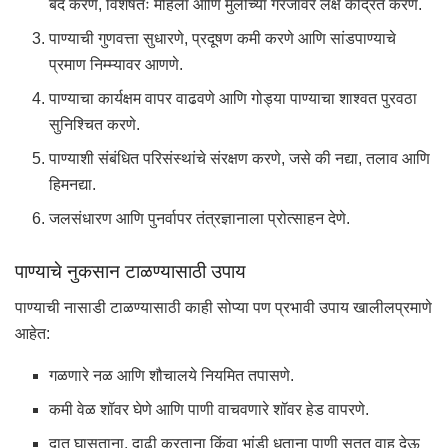
बंद करणे, विशेषतः महिला आणि मुलींच्या गरजांवर लक्ष केंद्रित करणे.
पाण्याची गुणवत्ता सुधारणे, प्रदूषण कमी करणे आणि सांडपाण्याचे
प्रमाण निम्म्यावर आणणे.
पाण्याचा कार्यक्षम वापर वाढवणे आणि गोड्या पाण्याचा शाश्वत पुरवठा
सुनिश्चित करणे.
पाण्याशी संबंधित परिसंस्थांचे संरक्षण करणे, जसे की नद्या, तलाव आणि
हिमनद्या.
जलसंधारण आणि पुनर्वापर तंत्रज्ञानाला प्रोत्साहन देणे.
पाण्याचे नुकसान टाळण्यासाठी उपाय
पाण्याची नासाडी टाळण्यासाठी काही सोप्या पण प्रभावी उपाय खालीलप्रमाणे
आहेत:
गळणारे नळ आणि शौचालये नियमित तपासणे.
कमी वेळ शॉवर घेणे आणि पाणी वाचवणारे शॉवर हेड वापरणे.
दात घासताना, दाढी करताना किंवा भांडी धुताना पाणी सतत वाहू देऊ