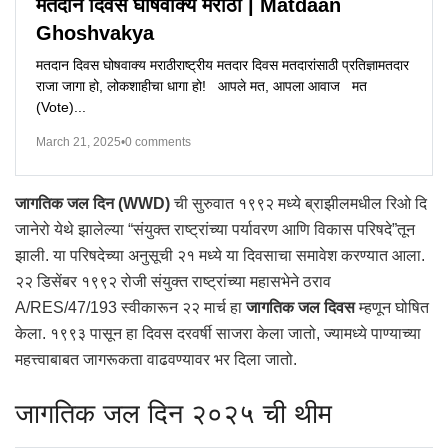
मतदान दिवस घोषवाक्य मराठी | Matdaan
Ghoshvakya
मतदान दिवस घोषवाक्य मराठीराष्ट्रीय मतदार दिवस मतदारांसाठी प्रतिज्ञामतदार
राजा जागा हो, लोकशाहीचा धागा हो! आपले मत, आपला आवाज मत
(Vote)...
March 21, 2025
•
0 comments
जागतिक जल दिन (WWD)
ची सुरुवात १९९२ मध्ये ब्राझीलमधील रिओ दि
जानेरो येथे झालेल्या “संयुक्त राष्ट्रांच्या पर्यावरण आणि विकास परिषदे”तून
झाली. या परिषदेच्या अनुसूची २१ मध्ये या दिवसाचा समावेश करण्यात आला.
२२ डिसेंबर १९९२ रोजी संयुक्त राष्ट्रांच्या महासभेने ठराव
A/RES/47/193 स्वीकारून २२ मार्च हा
जागतिक जल दिवस
म्हणून घोषित
केला. १९९३ पासून हा दिवस दरवर्षी साजरा केला जातो, ज्यामध्ये पाण्याच्या
महत्त्वाबाबत जागरूकता वाढवण्यावर भर दिला जातो.
जागतिक जल दिन २०२५ ची थीम