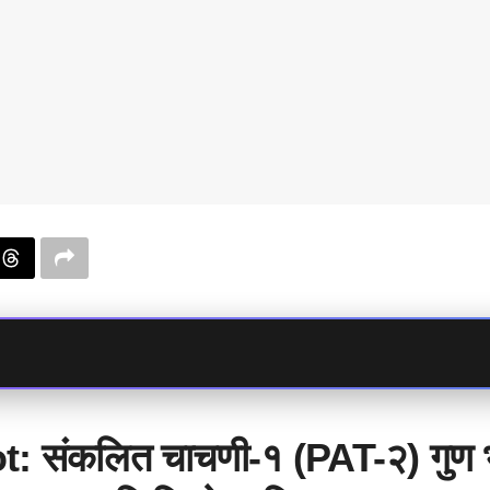
: संकलित चाचणी-१ (PAT-२) गुण भरणे 