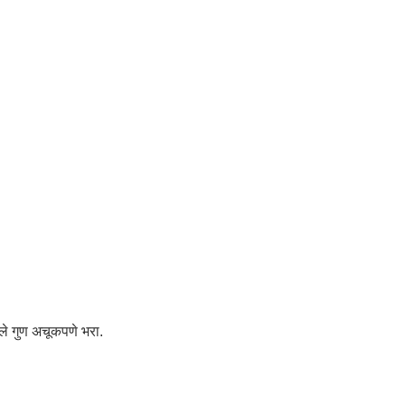
ेले गुण अचूकपणे भरा.