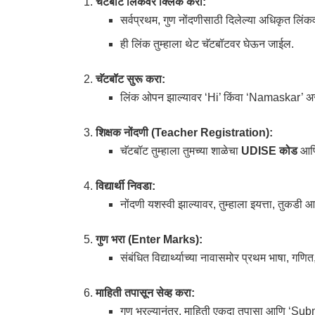
चॅटबॉट लिंकवर क्लिक करा:
सर्वप्रथम, गुण नोंदणीसाठी दिलेल्या अधिकृत लिं
ही लिंक तुम्हाला थेट चॅटबॉटवर घेऊन जाईल.
चॅटबॉट सुरू करा:
लिंक ओपन झाल्यावर ‘Hi’ किंवा ‘Namaskar’ असा
शिक्षक नोंदणी (Teacher Registration):
चॅटबॉट तुम्हाला तुमच्या शाळेचा
UDISE कोड
आणि
विद्यार्थी निवडा:
नोंदणी यशस्वी झाल्यावर, तुम्हाला इयत्ता, तुकडी आणि
गुण भरा (Enter Marks):
संबंधित विद्यार्थ्याच्या नावासमोर प्रथम भाषा, ग
माहिती तपासून सेव्ह करा:
गुण भरल्यानंतर, माहिती एकदा तपासा आणि ‘Submi