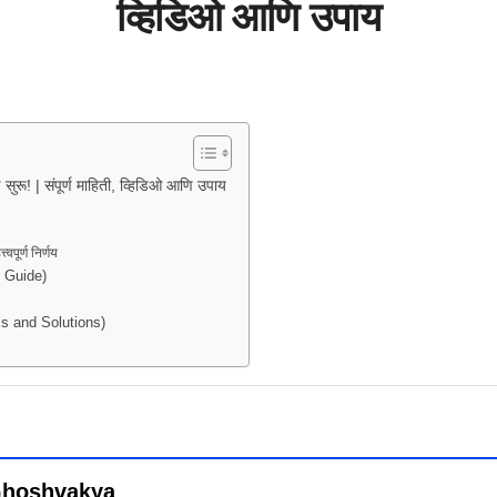
व्हिडिओ आणि उपाय
रू! | संपूर्ण माहिती, व्हिडिओ आणि उपाय
पूर्ण निर्णय
p Guide)
lems and Solutions)
n Ghoshvakya