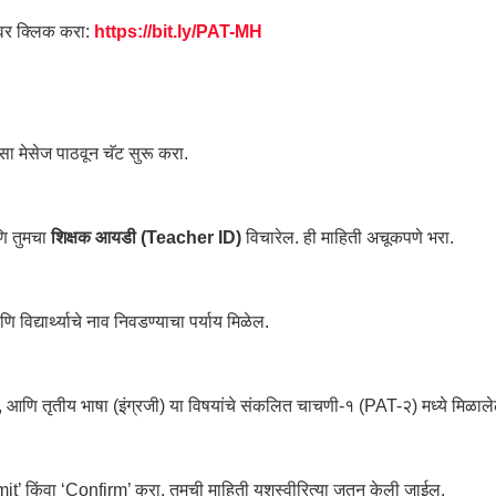
कवर क्लिक करा:
https://bit.ly/PAT-MH
 मेसेज पाठवून चॅट सुरू करा.
 तुमचा
शिक्षक आयडी (Teacher ID)
विचारेल. ही माहिती अचूकपणे भरा.
 विद्यार्थ्याचे नाव निवडण्याचा पर्याय मिळेल.
णित, आणि तृतीय भाषा (इंग्रजी) या विषयांचे संकलित चाचणी-१ (PAT-२) मध्ये मिळाल
t’ किंवा ‘Confirm’ करा. तुमची माहिती यशस्वीरित्या जतन केली जाईल.