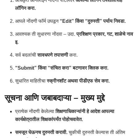
अधिकृत ऑनलाईन नोंदणी पोर्टलवर
आपल्या लॉगिन तपशीलासह
लॉगिन करा.
आपले नोंदणी फॉर्म उघडून
“Edit” किंवा “दुरुस्ती” पर्याय निवडा.
आवश्यक ती सुधारणा नोंदवा – उदा.
प्रशिक्षण प्रकार, गट, शाळेचे नाव
इ.
सर्व बदलांची
सावधपणे तपासणी
करा.
“Submit” किंवा “संचित करा” बटणावर क्लिक करा.
सुधारित माहितीचा
स्क्रीनशॉट अथवा पीडीएफ सेव करा.
सूचना आणि जबाबदाऱ्या – मुख्य मुद्दे
प्रत्येक नोंदणी केलेल्या
शिक्षणाधिकाऱ्यांनी हे आदेश आपल्या
कार्यक्षेत्रातील शिक्षकांपर्यंत पोहोचवावेत.
समजून घेऊनच दुरुस्ती करावी.
चुकीची दुरुस्ती केल्यास ती अंतिम