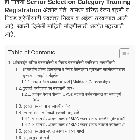
ही नोंदणी
Senior Selection Category Training
Registration
अंतर्गत येते. यामध्ये वरिष्ठ वेतन श्रेणी व
निवड श्रेणीसाठी स्वतंत्र निकष व अर्हता ठरवण्यात आली
आहे. खाली दिलेली माहिती नोंदणीसाठी अत्यंत महत्त्वाची
आहे.
Table of Contents
ऑनलाईन वरिष्ठ वेतनश्रेणी व निवड वेतनश्रेणी प्रशिक्षण नावनोंदणी
ऑनलाईन वरिष्ठ वेतनश्रेणी व निवड वेतनश्रेणी प्रशिक्षण नावनोंदणीमधील
दुरुस्ती – संपूर्ण मार्गदर्शक
मतदान दिवस घोषवाक्य मराठी | Matdaan Ghoshvakya
दुरुस्ती प्रक्रिया का महत्त्वाची आहे?
एकीकृत पेन्शन योजना (UPS): सरकारी कर्मचाऱ्यांसाठी एक महत्त्वपूर्ण
निर्णय
दुरुस्ती करण्याचा कालावधी व वेळ
ज्या प्रशिक्षणार्थ्यांसाठी दुरुस्ती लागू आहे
१. शालार्थ / आश्रम शालार्थ / BMC स्टाफ आयडी असलेले प्रशिक्षणार्थी:
२. शालार्थ / आश्रम शालार्थ / BMC स्टाफ आयडी नसलेले प्रशिक्षणार्थी:
दुरुस्ती करताना लक्षात ठेवण्यासारख्या गोष्टी
प्रमुख दुरुस्ती पर्याय