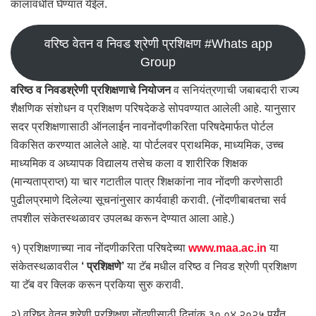
कालावधीत घेण्यात येईल.
वरिष्ठ वेतन व निवड श्रेणी प्रशिक्षण #Whats app
Group
वरिष्ठ व निवडश्रेणी प्रशिक्षणाचे नियोजन
व सनियंत्रणाची जबाबदारी राज्य
शैक्षणिक संशोधन व प्रशिक्षण परिषदेकडे सोपवण्यात आलेली आहे. यानुसार
सदर प्रशिक्षणासाठी ऑनलाईन नावनोंदणीकरिता परिषदेमार्फत पोर्टल
विकसित करण्यात आलेले आहे. या पोर्टलवर प्राथमिक, माध्यमिक, उच्च
माध्यमिक व अध्यापक विद्यालय तसेच कला व शारीरिक शिक्षक
(मान्यताप्राप्त) या चार गटातील पात्र शिक्षकांना नाव नोंदणी करणेसाठी
पुढीलप्रमाणे दिलेल्या सूचनांनुसार कार्यवाही करावी. (नोंदणीबाबतचा सर्व
तपशील संकेतस्थळावर उपलब्ध करून देण्यात आला आहे.)
१) प्रशिक्षणाच्या नाव नोंदणीकरिता परिषदेच्या
www.maa.ac.in
या
संकेतस्थळावरील
‘ प्रशिक्षणे’
या टॅब मधील वरिष्ठ व निवड श्रेणी प्रशिक्षण
या टॅब वर क्लिक करून प्रकिया सुरु करावी.
२) वरिष्ठ वेतन श्रेणी प्रशिक्षण नोंदणीसाठी दिनांक ३०.०४.२०२५ पर्यंत