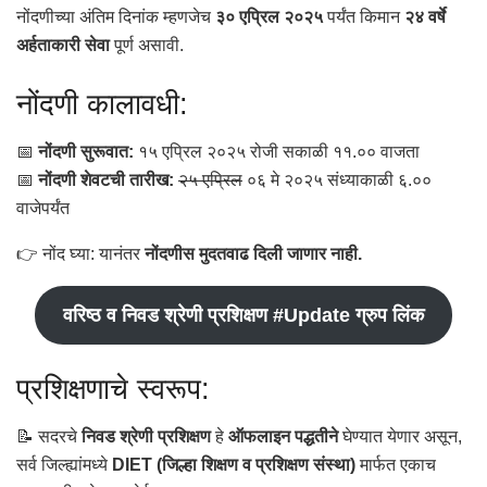
नोंदणीच्या अंतिम दिनांक म्हणजेच
३० एप्रिल २०२५
पर्यंत किमान
२४ वर्षे
अर्हताकारी सेवा
पूर्ण असावी.
नोंदणी कालावधी:
📅
नोंदणी सुरूवात:
१५ एप्रिल २०२५ रोजी सकाळी ११.०० वाजता
📅
नोंदणी शेवटची तारीख:
२५ एप्रिल
०६ मे २०२५ संध्याकाळी ६.००
वाजेपर्यंत
👉 नोंद घ्या: यानंतर
नोंदणीस मुदतवाढ दिली जाणार नाही.
वरिष्ठ व निवड श्रेणी प्रशिक्षण #Update ग्रुप लिंक
प्रशिक्षणाचे स्वरूप:
📝 सदरचे
निवड श्रेणी प्रशिक्षण
हे
ऑफलाइन पद्धतीने
घेण्यात येणार असून,
सर्व जिल्ह्यांमध्ये
DIET (जिल्हा शिक्षण व प्रशिक्षण संस्था)
मार्फत एकाच