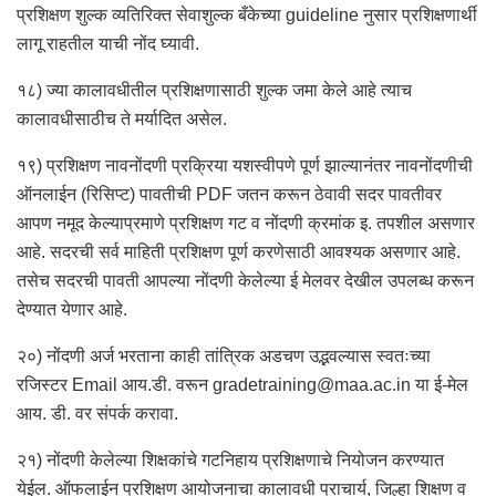
प्रशिक्षण शुल्क व्यतिरिक्त सेवाशुल्क बँकेच्या guideline नुसार प्रशिक्षणार्थी
लागू राहतील याची नोंद घ्यावी.
१८) ज्या कालावधीतील प्रशिक्षणासाठी शुल्क जमा केले आहे त्याच
कालावधीसाठीच ते मर्यादित असेल.
१९) प्रशिक्षण नावनोंदणी प्रक्रिया यशस्वीपणे पूर्ण झाल्यानंतर नावनोंदणीची
ऑनलाईन (रिसिप्ट) पावतीची PDF जतन करून ठेवावी सदर पावतीवर
आपण नमूद केल्याप्रमाणे प्रशिक्षण गट व नोंदणी क्रमांक इ. तपशील असणार
आहे. सदरची सर्व माहिती प्रशिक्षण पूर्ण करणेसाठी आवश्यक असणार आहे.
तसेच सदरची पावती आपल्या नोंदणी केलेल्या ई मेलवर देखील उपलब्ध करून
देण्यात येणार आहे.
२०) नोंदणी अर्ज भरताना काही तांत्रिक अडचण उद्भवल्यास स्वतःच्या
रजिस्टर Email आय.डी. वरून gradetraining@maa.ac.in या ई-मेल
आय. डी. वर संपर्क करावा.
२१) नोंदणी केलेल्या शिक्षकांचे गटनिहाय प्रशिक्षणाचे नियोजन करण्यात
येईल. ऑफलाईन प्रशिक्षण आयोजनाचा कालावधी प्राचार्य, जिल्हा शिक्षण व