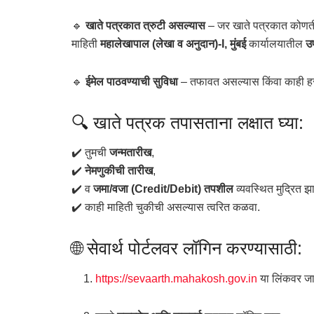
🔹
खाते पत्रकात त्रुटी असल्यास
– जर खाते पत्रकात कोणती
माहिती
महालेखापाल (लेखा व अनुदान)-I, मुंबई
कार्यालयातील
उ
🔹
ईमेल पाठवण्याची सुविधा
– तफावत असल्यास किंवा काही हर
🔍 खाते पत्रक तपासताना लक्षात घ्या:
✔️ तुमची
जन्मतारीख
,
✔️
नेमणुकीची तारीख
,
✔️ व
जमा/वजा (Credit/Debit) तपशील
व्यवस्थित मुद्रित झ
✔️ काही माहिती चुकीची असल्यास त्वरित कळवा.
🌐 सेवार्थ पोर्टलवर लॉगिन करण्यासाठी:
https://sevaarth.mahakosh.gov.in
या लिंकवर जा