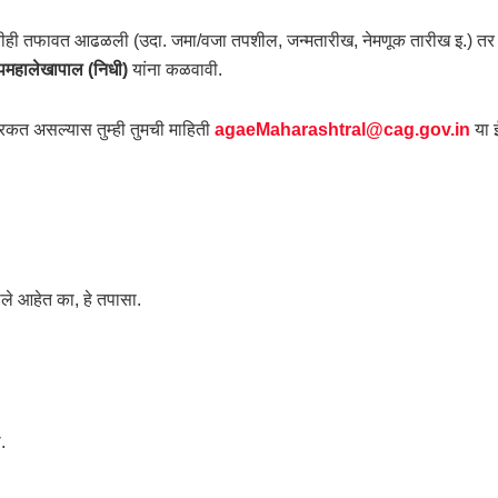
ही तफावत आढळली (उदा. जमा/वजा तपशील, जन्मतारीख, नेमणूक तारीख इ.) तर 
पमहालेखापाल (निधी)
यांना कळवावी.
कत असल्यास तुम्ही तुमची माहिती
agaeMaharashtral@cag.gov.in
या 
ाले आहेत का, हे तपासा.
.