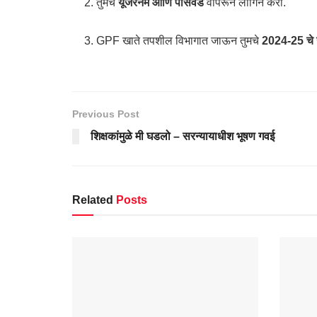
तुमचे
यूजरनेम आणि पासवर्ड
वापरून लॉगिन करा.
GPF खाते तपशील विभागात जाऊन तुमचे
2024-25 चे 
Previous Post
शिक्षकांमुळे मी घडलो – सरन्यायाधीश भूषण गवई
Related
Posts