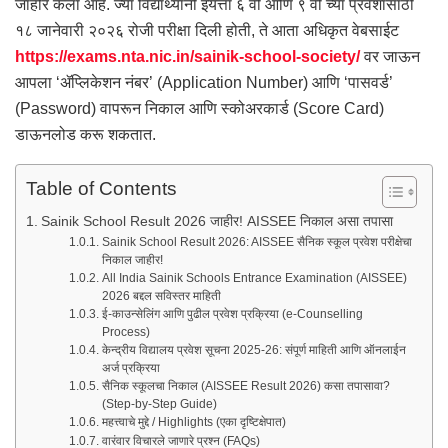
जाहीर केला आहे. ज्या विद्यार्थ्यांनी इयत्ता ६ वी आणि ९ वी च्या प्रवेशासाठी
१८ जानेवारी २०२६ रोजी परीक्षा दिली होती, ते आता अधिकृत वेबसाईट
https://exams.nta.nic.in/sainik-school-society/
वर जाऊन
आपला ‘ॲप्लिकेशन नंबर’ (Application Number) आणि ‘पासवर्ड’
(Password) वापरून निकाल आणि स्कोअरकार्ड (Score Card)
डाऊनलोड करू शकतात.
Table of Contents
Sainik School Result 2026 जाहीर! AISSEE निकाल असा तपासा
Sainik School Result 2026: AISSEE सैनिक स्कूल प्रवेश परीक्षेचा
निकाल जाहीर!
All India Sainik Schools Entrance Examination (AISSEE)
2026 बद्दल सविस्तर माहिती
ई-काउन्सेलिंग आणि पुढील प्रवेश प्रक्रिया (e-Counselling
Process)
केन्द्रीय विद्यालय प्रवेश सूचना 2025-26: संपूर्ण माहिती आणि ऑनलाईन
अर्ज प्रक्रिया
सैनिक स्कूलचा निकाल (AISSEE Result 2026) कसा तपासावा?
(Step-by-Step Guide)
महत्त्वाचे मुद्दे / Highlights (एका दृष्टिक्षेपात)
वारंवार विचारले जाणारे प्रश्न (FAQs)