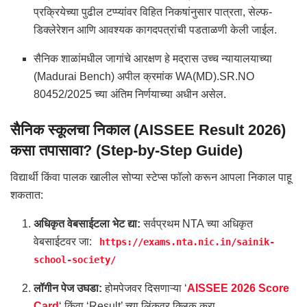
प्रक्रियेच्या पुढील टप्प्यांवर विहित निकषांनुसार पात्रता, सेल्फ-
डिक्लेरेशन आणि आवश्यक कागदपत्रांची पडताळणी केली जाईल.
सैनिक शाळांमधील जागांचे आरक्षण हे मद्रास उच्च न्यायालयाच्या
(Madurai Bench) अपील क्रमांक WA(MD).SR.NO
80452/2025 च्या अंतिम निर्णयाच्या अधीन असेल.
सैनिक स्कूलचा निकाल (AISSEE Result 2026)
कसा तपासावा? (Step-by-Step Guide)
विद्यार्थी किंवा पालक खालील सोप्या स्टेप्स फॉलो करून आपला निकाल पाहू
शकतात:
अधिकृत वेबसाईटला भेट द्या:
सर्वप्रथम NTA च्या अधिकृत
वेबसाईटवर जा:
https://exams.nta.nic.in/sainik-
school-society/
लॉगीन पेज उघडा:
होमपेजवर दिसणाऱ्या ‘
AISSEE 2026 Score
Card
‘ किंवा ‘Result’ च्या लिंकवर क्लिक करा.